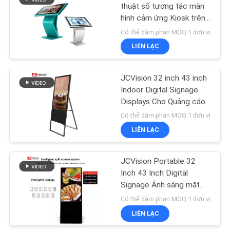
SƠ
thuật số tương tác màn
hình cảm ứng Kiosk trên
ĐỒ
15
bánh xe
Có thể đàm phán MOQ:1 đơn vị
TRANG
LIÊN LẠC
Bảng viết LCD
WEB
JCVision 32 inch 43 inch
Indoor Digital Signage
CHÍNH
Displays Cho Quảng cáo
SÁCH
Có thể đàm phán MOQ:1 đơn vị
BẢO
LIÊN LẠC
8
MẬT
Màn hình LCD thanh
JCVision Portable 32
Inch 43 Inch Digital
kéo dài
Signage Ánh sáng mặt
trời có thể đọc
Có thể đàm phán MOQ:1 đơn vị
LIÊN LẠC