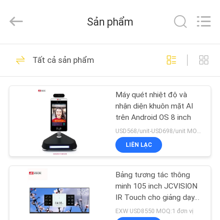
2021
-
2026
Sản phẩm
Shenzhen
Junction
Interactive
Technology
Co.,
NHÀ
40
Ltd..
Tất cả sản phẩm
All
Rights
Màn hình biển số
Reserved.
SẢN
ngoài trời
Máy quét nhiệt độ và
PHẨM
nhận diện khuôn mặt AI
trên Android OS 8 inch
VỀ
USD568/unit-USD698/unit MOQ:1 đơn vị
CHÚNG
LIÊN LẠC
105
TÔI
màn hình hiển thị
Bảng tương tác thông
minh 105 inch JCVISION
THAM
biển báo kỹ thuật số
IR Touch cho giảng dạy
trong lớp học
QUAN
EXW USD8550 MOQ:1 đơn vị
trong nhà