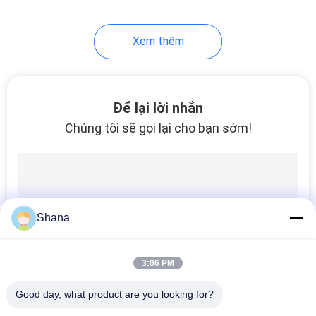
22
Xem thêm
Màn hình LCD trong
suốt
Để lại lời nhắn
Chúng tôi sẽ gọi lại cho bạn sớm!
14
Màn hình quảng cáo
Shana
kỹ thuật số để bàn
3:06 PM
Good day, what product are you looking for?