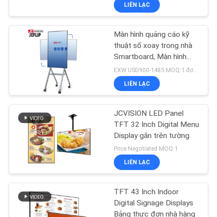
LIÊN LẠC
NHÀ
MÁY
Màn hình quảng cáo kỹ
32
thuật số xoay trong nhà
KIỂM
Smartboard, Màn hình
Màn hình treo tường
cảm ứng điện dung
SOÁT
EXW USD900-1485 MOQ:1 đơn vị
video LCD
LIÊN LẠC
CHẤT
LƯỢNG
JCVISION LED Panel
TFT 32 Inch Digital Menu
LIÊN
Display gắn trên tường
61
Price Negotiated MOQ:1
HỆ
Bảng tương tác
LIÊN LẠC
CHÚNG
thông minh
TÔI
TFT 43 Inch Indoor
Digital Signage Displays
Bảng thực đơn nhà hàng