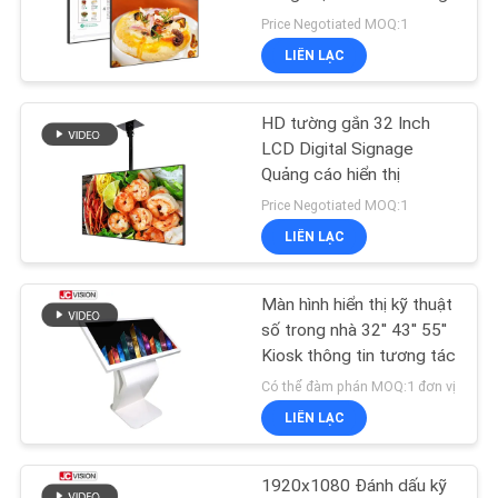
TIN
Price Negotiated MOQ:1
TỨC
LIÊN LẠC
49
TẤT
Màn hình phẳng
HD tường gắn 32 Inch
CẢ
LCD Digital Signage
tương tác
Quảng cáo hiển thị
CÁC
Price Negotiated MOQ:1
TRƯỜNG
LIÊN LẠC
HỢP
Màn hình hiển thị kỹ thuật
12
YÊU
số trong nhà 32'' 43'' 55''
Máy quét tài liệu di
Kiosk thông tin tương tác
CẦU
Có thể đàm phán MOQ:1 đơn vị
động
BÁO
LIÊN LẠC
GIÁ
1920x1080 Đánh dấu kỹ