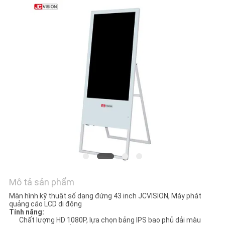
TIN
TỨC
TẤT
CẢ
CÁC
TRƯỜNG
HỢP
YÊU
CẦU
BÁO
Mô tả sản phẩm
Màn hình kỹ thuật số dạng đứng 43 inch JCVISION, Máy phát
GIÁ
quảng cáo LCD di động
Tính năng:
Chất lượng HD 1080P, lựa chọn bảng IPS bao phủ dải màu