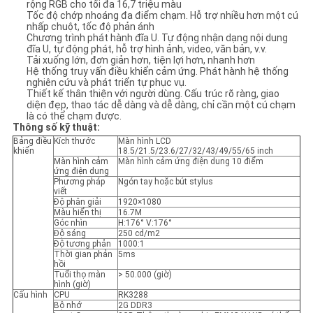
rộng RGB cho tối đa 16,7 triệu màu
SƠ
Tốc độ chớp nhoáng đa điểm chạm. Hỗ trợ nhiều hơn một cú
nhấp chuột, tốc độ phản ánh
ĐỒ
Chương trình phát hành đĩa U. Tự động nhận dạng nội dung
đĩa U, tự động phát, hỗ trợ hình ảnh, video, văn bản, v.v.
TRANG
Tải xuống lớn, đơn giản hơn, tiện lợi hơn, nhanh hơn
Hệ thống truy vấn điều khiển cảm ứng. Phát hành hệ thống
WEB
nghiên cứu và phát triển tự phục vụ.
Thiết kế thân thiện với người dùng. Cấu trúc rõ ràng, giao
diện đẹp, thao tác dễ dàng và dễ dàng, chỉ cần một cú chạm
là có thể chạm được.
CHÍNH
Thông số kỹ thuật:
Bảng điều
Kích thước
Màn hình LCD
SÁCH
khiển
18.5/21.5/23.6/27/32/43/49/55/65 inch
Màn hình cảm
Màn hình cảm ứng điện dung 10 điểm
BẢO
ứng điện dung
Phương pháp
Ngón tay hoặc bút stylus
viết
MẬT
Độ phân giải
1920×1080
Màu hiển thị
16.7M
Góc nhìn
H:176° V:176°
Độ sáng
250 cd/m2
Độ tương phản
1000:1
Thời gian phản
5ms
hồi
Tuổi thọ màn
> 50.000 (giờ)
hình (giờ)
Cấu hình
CPU
RK3288
Bộ nhớ
2G DDR3