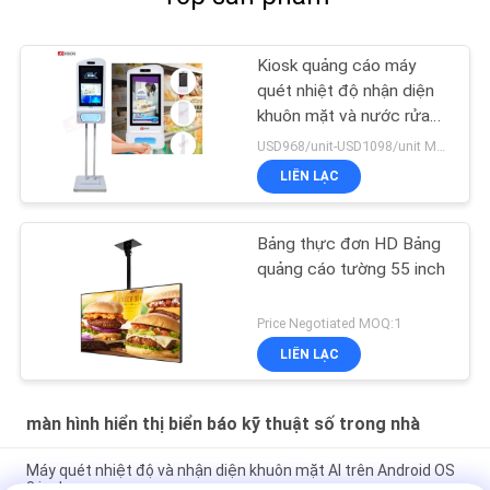
Kiosk quảng cáo máy
quét nhiệt độ nhận diện
khuôn mặt và nước rửa
tay
USD968/unit-USD1098/unit MOQ:1 đơn vị
LIÊN LẠC
Bảng thực đơn HD Bảng
quảng cáo tường 55 inch
Price Negotiated MOQ:1
LIÊN LẠC
màn hình hiển thị biển báo kỹ thuật số trong nhà
Máy quét nhiệt độ và nhận diện khuôn mặt AI trên Android OS
8 inch