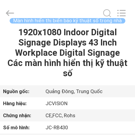
2021
-
2026
Shenzhen
Junction
Màn hình hiển thị biển báo kỹ thuật số trong nhà
Interactive
Technology
Co.,
1920x1080 Indoor Digital
NHÀ
Ltd..
All
Signage Displays 43 Inch
Rights
Reserved.
SẢN
Workplace Digital Signage
PHẨM
Các màn hình hiển thị kỹ thuật
số
VỀ
CHÚNG
Nguồn gốc:
Quảng Đông, Trung Quốc
TÔI
Hàng hiệu:
JCVISION
Chứng nhận:
CE,FCC, Rohs
THAM
Số mô hình:
JC-RB430
QUAN