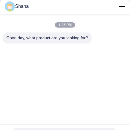
Shana
Màn hình quảng cáo kỹ thuật số xoay trong nhà Smartboard,
Màn hình cảm ứng điện dung
1:26 PM
JCVISION LED Panel TFT 32 Inch Digital Menu Display gắn trên
tường
Good day, what product are you looking for?
Danh mục phổ biến
Tất cả
các
Màn Hình Biển Số 
Màn Hình Hiển Thị 
Ngoài Trời
Biển Báo Kỹ Thuật 
Số Trong Nhà
Màn Hình Treo 
Bảng Tương Tác 
Tường Video LCD
Thông Minh
Màn Hình Phẳng 
Máy Quét Tài Liệu Di 
Tương Tác
Động
Màn Hình LCD Thanh 
Bảng Viết LCD
Kéo Dài