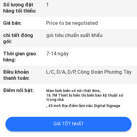
NHÀ
Số lượng đặt
1
hàng tối thiểu:
MÁY
Giá bán:
Price to be negotiated
KIỂM
chi tiết đóng
gói tiêu chuẩn xuất khẩu
gói:
SOÁT
Thời gian giao
7-14 ngày
CHẤT
hàng:
LƯỢNG
Điều khoản
L/C, D/A, D/P, Công Đoàn Phương Tây
thanh toán:
LIÊN
Điểm nổi bật:
,
Màn hình biển số nội thất 8ms
HỆ
16.7M Thiết bị hiển thị biển báo kỹ thuật số
trong nhà
,
CHÚNG
43 inch Địa điểm làm việc Digital Signage
TÔI
GIÁ TỐT NHẤT