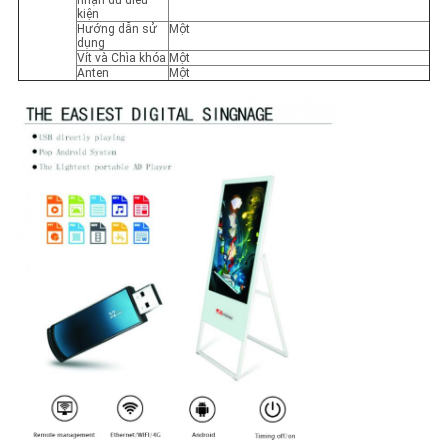
nhận đủ điều
kiện
Hướng dẫn sử
Một
dụng
Vít và Chìa khóa
Một
Anten
Một