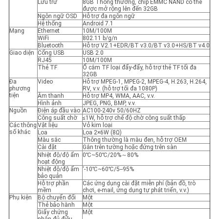
Lưu trữ
8GB Thông thường, chip EMMC NAND có thể
được mở rộng lên đến 32GB
Ngôn ngữ OSD
Hỗ trợ đa ngôn ngữ
Hệ thống
Android 7.1
Mạng
Ethernet
10M/100M
WiFi
802.11 b/g/n
Bluetooth
Hỗ trợ V2.1+EDR/BT v3.0/BT v3.0+HS/BT v4.0
Giao diện
Cổng USB
USB 2.0
RJ45
10M/100M
Thẻ TF
Ổ cắm TF loại đẩy-đẩy, hỗ trợ thẻ TF tối đa
32GB
Đa
Video
Hỗ trợ MPEG-1, MPEG-2, MPEG-4, H.263, H.264,
phương
RV, v.v. (hỗ trợ tối đa 1080P)
tiện
Âm thanh
Hỗ trợ MP4, WMA, AAC, v.v.
Hình ảnh
JPEG, PNG, BMP, v.v.
Nguồn
Điện áp đầu vào
AC100-240v 50/60HZ
Công suất chờ
≤1W, hỗ trợ chế độ chờ công suất thấp
Các thông
Vật liệu
Vỏ kim loại
số khác
Loa
Loa 2×6W (8Ω)
Màu sắc
Thông thường là màu đen, hỗ trợ OEM
Cài đặt
Gắn trên tường hoặc đứng trên sàn
Nhiệt độ/độ ẩm
0℃~50℃/20%～80%
hoạt động
Nhiệt độ/độ ẩm
‘-10℃~60℃/5--95%
bảo quản
Hỗ trợ phần
Các ứng dụng cài đặt miễn phí (bản đồ, trò
mềm
chơi, e-mail, ứng dụng tự phát triển, v.v.)
Phụ kiện
Bộ chuyển đổi
Một
Thẻ bảo hành
Một
Giấy chứng
Một