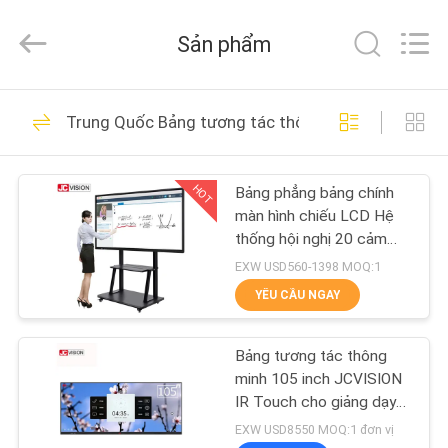
2021
-
2026
Sản phẩm
Shenzhen
Junction
Interactive
Technology
Co.,
NHÀ
40
Ltd..
Trung Quốc Bảng tương tác thông minh
All
Rights
Màn hình biển số
Reserved.
SẢN
ngoài trời
HOT
Bảng phẳng bảng chính
PHẨM
màn hình chiếu LCD Hệ
thống hội nghị 20 cảm
VỀ
ứng
EXW USD560-1398 MOQ:1
CHÚNG
YÊU CẦU NGAY
105
TÔI
màn hình hiển thị
Bảng tương tác thông
minh 105 inch JCVISION
THAM
biển báo kỹ thuật số
IR Touch cho giảng dạy
trong lớp học
QUAN
EXW USD8550 MOQ:1 đơn vị
trong nhà