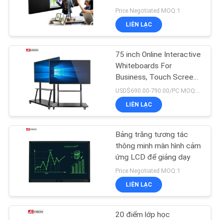
TIN
Blackboard
Price Negotiated MOQ:1
TỨC
LIÊN LẠC
49
TẤT
Màn hình phẳng
75 inch Online Interactive
CẢ
Whiteboards For
tương tác
Business, Touch Screen
CÁC
Interactive Whiteboard
USD$690.00-790.00/PC MOQ:1 đơn vị
TRƯỜNG
(Bảng bảng tương tác
LIÊN LẠC
trực tuyến 75 inch cho
HỢP
doanh nghiệp)
Bảng trắng tương tác
12
YÊU
thông minh màn hình cảm
Máy quét tài liệu di
ứng LCD để giảng dạy
CẦU
Price Negotiated MOQ:1
động
BÁO
LIÊN LẠC
GIÁ
20 điểm lớp học