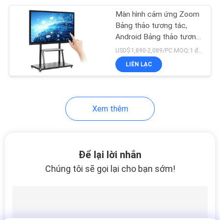
Màn hình cảm ứng Zoom
22
Bảng thảo tương tác,
Màn hình LCD trong
Android Bảng thảo tương
tác cho lớp học
USD$1,890-2,089/PC MOQ:1 đơn vị
suốt
LIÊN LẠC
Xem thêm
14
Màn hình quảng cáo
Để lại lời nhắn
kỹ thuật số để bàn
Chúng tôi sẽ gọi lại cho bạn sớm!