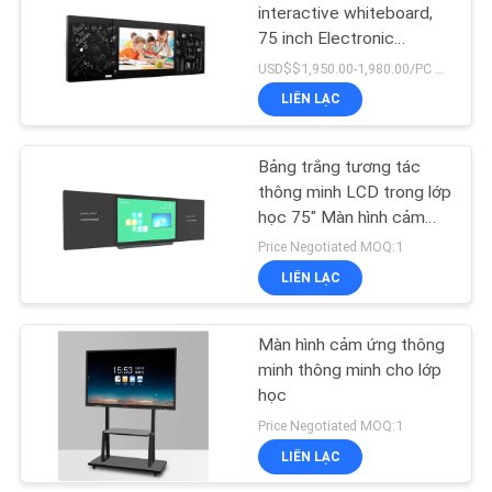
SƠ
interactive whiteboard,
75 inch Electronic
ĐỒ
15
interactive whiteboard
USD$$1,950.00-1,980.00/PC MOQ:1 đơn vị
TRANG
LIÊN LẠC
Bảng viết LCD
WEB
Bảng trắng tương tác
thông minh LCD trong lớp
CHÍNH
học 75" Màn hình cảm
SÁCH
ứng đa điểm
Price Negotiated MOQ:1
BẢO
LIÊN LẠC
8
MẬT
Màn hình LCD thanh
Màn hình cảm ứng thông
minh thông minh cho lớp
kéo dài
học
Price Negotiated MOQ:1
LIÊN LẠC