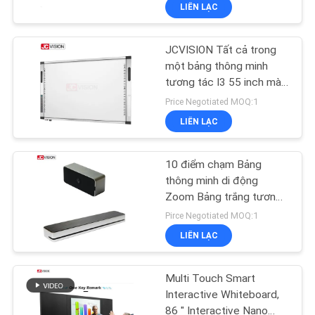
LIÊN LẠC
NHÀ
MÁY
JCVISION Tất cả trong
32
một bảng thông minh
KIỂM
tương tác I3 55 inch màn
Màn hình treo tường
hình cảm ứng tương tác
SOÁT
Price Negotiated MOQ:1
video LCD
LIÊN LẠC
CHẤT
LƯỢNG
10 điểm chạm Bảng
thông minh di động
LIÊN
Zoom Bảng trắng tương
61
tác cho giáo dục
Pirce Negotiated MOQ:1
HỆ
Bảng tương tác
LIÊN LẠC
CHÚNG
thông minh
TÔI
Multi Touch Smart
Interactive Whiteboard,
86 " Interactive Nano