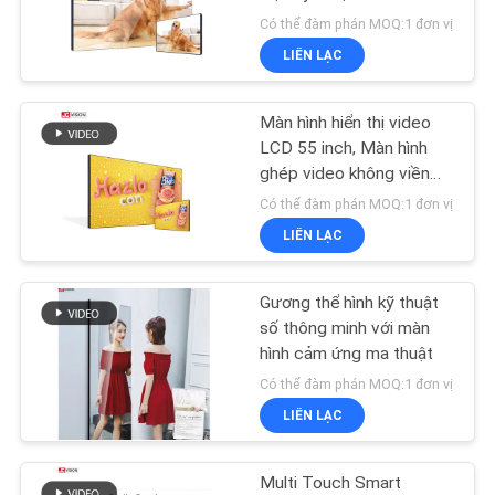
TIN
Có thể đàm phán MOQ:1 đơn vị
TỨC
LIÊN LẠC
49
TẤT
Màn hình phẳng
Màn hình hiển thị video
CẢ
LCD 55 inch, Màn hình
tương tác
ghép video không viền
CÁC
500nit cho Trung tâm
Có thể đàm phán MOQ:1 đơn vị
TRƯỜNG
thương mại
LIÊN LẠC
HỢP
Gương thể hình kỹ thuật
12
YÊU
số thông minh với màn
Máy quét tài liệu di
hình cảm ứng ma thuật
CẦU
Có thể đàm phán MOQ:1 đơn vị
động
BÁO
LIÊN LẠC
GIÁ
Multi Touch Smart