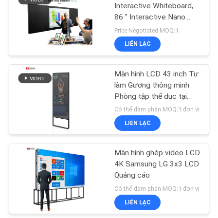
SƠ
Interactive Whiteboard,
86 " Interactive Nano
ĐỒ
15
Blackboard
Price Negotiated MOQ:1
TRANG
LIÊN LẠC
Bảng viết LCD
WEB
Màn hình LCD 43 inch Tự
làm Gương thông minh
CHÍNH
Phòng tập thể dục tại
SÁCH
nhà thông minh cho Yoga
Có thể đàm phán MOQ:1 đơn vị
BẢO
Thể hình
LIÊN LẠC
8
MẬT
Màn hình LCD thanh
Màn hình ghép video LCD
4K Samsung LG 3x3 LCD
kéo dài
Quảng cáo
Có thể đàm phán MOQ:1 đơn vị
LIÊN LẠC