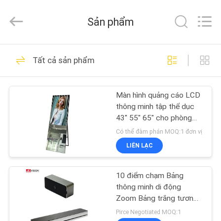
2021
-
2026
Sản phẩm
Shenzhen
Junction
Interactive
Technology
Co.,
NHÀ
40
Ltd..
Tất cả sản phẩm
All
Rights
Màn hình biển số
Reserved.
SẢN
ngoài trời
Màn hình quảng cáo LCD
PHẨM
thông minh tập thể dục
43" 55" 65" cho phòng
VỀ
tập
Có thể đàm phán MOQ:1 đơn vị
CHÚNG
LIÊN LẠC
105
TÔI
màn hình hiển thị
10 điểm chạm Bảng
thông minh di động
THAM
biển báo kỹ thuật số
Zoom Bảng trắng tương
tác cho giáo dục
QUAN
Pirce Negotiated MOQ:1
trong nhà