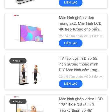
LIÊN LẠC
NHÀ
MÁY
Màn hình ghép video
32
mỏng 2x2, Màn hình LCD
KIỂM
4K treo tường cho biển
Màn hình treo tường
hiệu kỹ thuật số trong
SOÁT
Có thể đàm phán MOQ:1 đơn vị
video LCD
trung tâm thương mại
LIÊN LẠC
CHẤT
LƯỢNG
TV tập luyện 3D ảo 55
inch Gương thông minh
LIÊN
DIY Màn hình cảm ứng
61
thông minh
Có thể đàm phán MOQ:1 đơn vị
HỆ
Bảng tương tác
LIÊN LẠC
CHÚNG
thông minh
TÔI
Màn hình ghép video LCD
178° 4K HD 3x3, biển
hiệu kỹ thuật số 46"