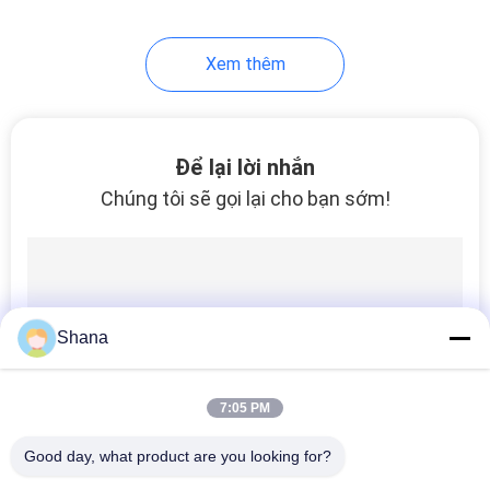
22
Xem thêm
Màn hình LCD trong
suốt
Để lại lời nhắn
Chúng tôi sẽ gọi lại cho bạn sớm!
14
Màn hình quảng cáo
Shana
kỹ thuật số để bàn
7:05 PM
Good day, what product are you looking for?