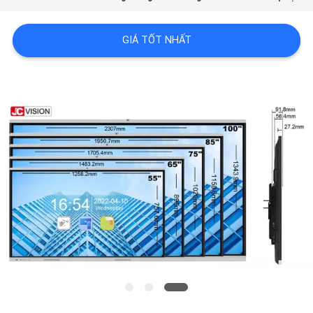
HỆ
CHÚNG
GIÁ TỐT NHẤT
TÔI
TIN
TỨC
TẤT
CẢ
CÁC
TRƯỜNG