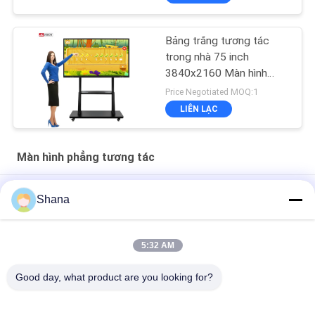
Bảng trắng tương tác
trong nhà 75 inch
3840x2160 Màn hình
hồng ngoại RoHS
Price Negotiated MOQ:1
LIÊN LẠC
Màn hình phẳng tương tác
Tivi thông minh 43 inch, TV 4k 32 40 43 50 65 inch LED TV có
Shana
Android WiFi 45 inch Google Smart Televisions
Màn hình tương tác phẳng JCvision Touch Interactive 55"
5:32 AM
JCVISION 27 "máy chủ màn hình màn hình cảm ứng Android 12
Good day, what product are you looking for?
Hệ thống Smart screen va-li