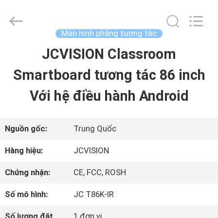
2021
-
2026
Shenzhen
Màn hình phẳng tương tác
Junction
Interactive
JCVISION Classroom
NHÀ
Technology
Co.,
Ltd..
Smartboard tương tác 86 inch
All
SẢN
Rights
Với hệ điều hành Android
Reserved.
PHẨM
Nguồn gốc:
Trung Quốc
VỀ
Hàng hiệu:
JCVISION
CHÚNG
Chứng nhận:
CE, FCC, ROSH
TÔI
Số mô hình:
JC T86K-IR
Số lượng đặt
1 đơn vị