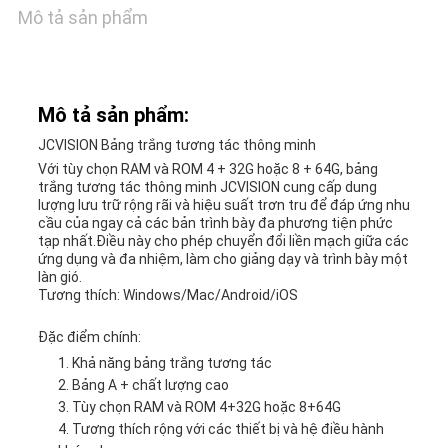
HỢP
Mô tả sản phẩm
YÊU
Mô tả sản phẩm:
CẦU
JCVISION Bảng trắng tương tác thông minh
BÁO
Với tùy chọn RAM và ROM 4 + 32G hoặc 8 + 64G, bảng
trắng tương tác thông minh JCVISION cung cấp dung
GIÁ
lượng lưu trữ rộng rãi và hiệu suất trơn tru để đáp ứng nhu
cầu của ngay cả các bản trình bày đa phương tiện phức
tạp nhất.Điều này cho phép chuyển đổi liền mạch giữa các
ứng dụng và đa nhiệm, làm cho giảng dạy và trình bày một
SƠ
làn gió.
Tương thích: Windows/Mac/Android/iOS
ĐỒ
Đặc điểm chính:
TRANG
Khả năng bảng trắng tương tác
Bảng A + chất lượng cao
WEB
Tùy chọn RAM và ROM 4+32G hoặc 8+64G
Tương thích rộng với các thiết bị và hệ điều hành