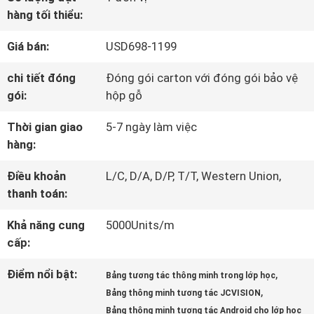
THAM
hàng tối thiểu:
QUAN
Giá bán:
USD698-1199
NHÀ
chi tiết đóng
Đóng gói carton với đóng gói bảo vệ
MÁY
gói:
hộp gỗ
Thời gian giao
5-7 ngày làm việc
KIỂM
hàng:
SOÁT
Điều khoản
L/C, D/A, D/P, T/T, Western Union,
thanh toán:
CHẤT
Khả năng cung
5000Units/m
LƯỢNG
cấp:
Điểm nổi bật:
,
Bảng tương tác thông minh trong lớp học
LIÊN
,
Bảng thông minh tương tác JCVISION
Bảng thông minh tương tác Android cho lớp học