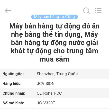
2021
-
2026
Shenzhen
Junction
Máy bán hàng tự động
Interactive
Technology
Co.,
Máy bán hàng tự động đồ ăn
NHÀ
Ltd..
All
nhẹ bằng thẻ tín dụng, Máy
Rights
Reserved.
SẢN
bán hàng tự động nước giải
PHẨM
khát tự động cho trung tâm
mua sắm
VỀ
CHÚNG
Nguồn gốc:
Shenzhen, Trung Quốc
TÔI
Hàng hiệu:
JCVISION
Chứng nhận:
CE, Rohs, FCC
THAM
Số mô hình:
JC-V320T
QUAN