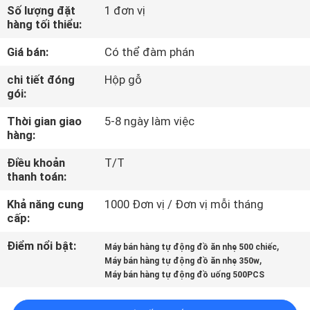
NHÀ
Số lượng đặt
1 đơn vị
hàng tối thiểu:
MÁY
Giá bán:
Có thể đàm phán
KIỂM
chi tiết đóng
Hộp gỗ
gói:
SOÁT
Thời gian giao
5-8 ngày làm việc
CHẤT
hàng:
LƯỢNG
Điều khoản
T/T
thanh toán:
LIÊN
Khả năng cung
1000 Đơn vị / Đơn vị mỗi tháng
HỆ
cấp:
CHÚNG
Điểm nổi bật:
,
Máy bán hàng tự động đồ ăn nhẹ 500 chiếc
,
TÔI
Máy bán hàng tự động đồ ăn nhẹ 350w
Máy bán hàng tự động đồ uống 500PCS