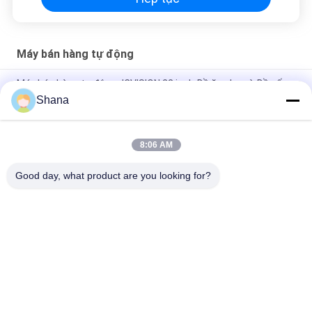
Máy bán hàng tự động
Máy bán hàng tự động JCVISION 22 inch Đồ ăn nhẹ và Đồ uống
Shana
Máy bán hàng tự động thang máy 21.5 inch, Máy bán hàng tự
động màn hình cảm ứng băng tải
8:06 AM
Salad trái cây rau quả Máy bán hàng tự động Trường học Ăn
trưa Máy bán hàng nhỏ
Good day, what product are you looking for?
Danh mục phổ biến
Tất cả
các
Màn Hình Biển Số 
Màn Hình Hiển Thị 
Ngoài Trời
Biển Báo Kỹ Thuật 
Số Trong Nhà
Màn Hình Treo 
Bảng Tương Tác 
Tường Video LCD
Thông Minh