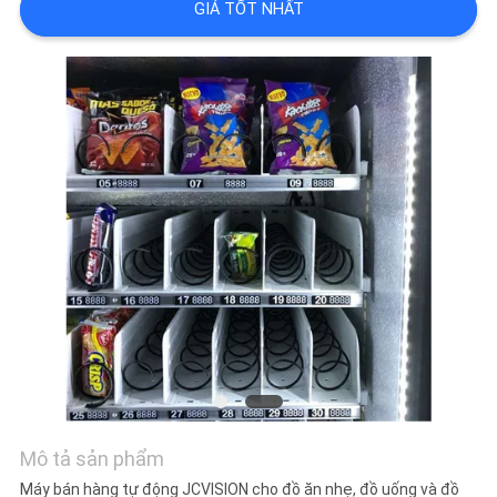
TIN
GIÁ TỐT NHẤT
TỨC
TẤT
CẢ
CÁC
TRƯỜNG
HỢP
YÊU
CẦU
BÁO
GIÁ
Mô tả sản phẩm
Máy bán hàng tự động JCVISION cho đồ ăn nhẹ, đồ uống và đồ