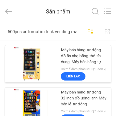
2021
-
2026
Sản phẩm
Shenzhen
Junction
Interactive
Technology
Co.,
NHÀ
Ltd..
500pcs automatic drink vending machine sản xuất trực
All
Rights
Reserved.
SẢN
Máy bán hàng tự động
PHẨM
đồ ăn nhẹ bằng thẻ tín
dụng, Máy bán hàng tự
VỀ
động nước giải khát tự
Có thể đàm phán MOQ:1 đơn vị
động cho trung tâm mua
CHÚNG
LIÊN LẠC
sắm
TÔI
Máy bán hàng tự động
32 inch đồ uống lạnh Máy
THAM
bán lẻ tự động
QUAN
Có thể đàm phán MOQ:1 đơn vị