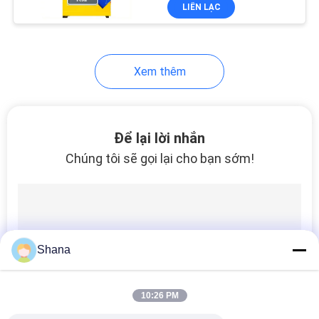
LIÊN LẠC
NHÀ
MÁY
Xem thêm
KIỂM
SOÁT
CHẤT
Để lại lời nhắn
LƯỢNG
Chúng tôi sẽ gọi lại cho bạn sớm!
LIÊN
HỆ
CHÚNG
Shana
TÔI
10:26 PM