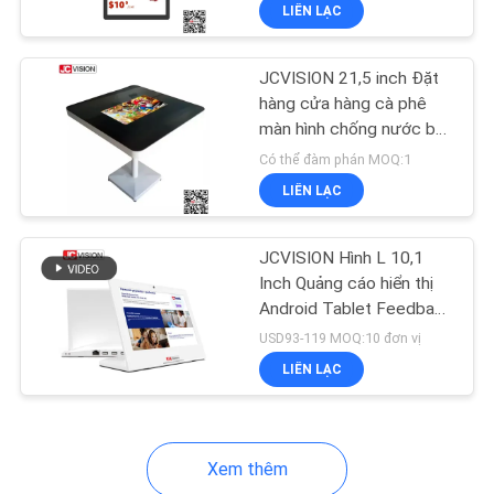
TFT
LIÊN LẠC
NHÀ
MÁY
JCVISION 21,5 inch Đặt
32
hàng cửa hàng cà phê
KIỂM
màn hình chống nước bàn
Màn hình treo tường
trò chơi kỹ thuật số với
SOÁT
Có thể đàm phán MOQ:1
video LCD
màn hình cảm ứng
LIÊN LẠC
CHẤT
LƯỢNG
JCVISION Hình L 10,1
Inch Quảng cáo hiển thị
LIÊN
Android Tablet Feedback
61
Kiosk
USD93-119 MOQ:10 đơn vị
HỆ
Bảng tương tác
LIÊN LẠC
CHÚNG
thông minh
TÔI
Xem thêm