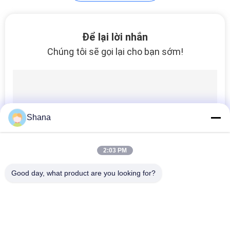
TIN
TỨC
49
Để lại lời nhắn
TẤT
Chúng tôi sẽ gọi lại cho bạn sớm!
Màn hình phẳng
CẢ
tương tác
CÁC
TRƯỜNG
HỢP
Shana
12
YÊU
2:03 PM
Máy quét tài liệu di
CẦU
Good day, what product are you looking for?
động
BÁO
Danh mục phổ biến
Tất cả
GIÁ
các
Màn Hình Biển Số 
Màn Hình Hiển Thị 