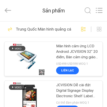
2021
-
2026
Sản phẩm
Shenzhen
Junction
Interactive
Technology
Co.,
NHÀ
40
Ltd..
Trung Quốc Màn hình quảng cáo kỹ thuật số để bà
All
Rights
Màn hình biển số
Reserved.
SẢN
ngoài trời
Màn hình cảm ứng LCD
PHẨM
Android JCVISION 32" 20
điểm, Bàn cảm ứng giáo
VỀ
dục với chiều cao có thể
USD498-USD598 MOQ:1
điều chỉnh
CHÚNG
LIÊN LẠC
105
TÔI
màn hình hiển thị
JCVISION Dễ cài đặt
Digital Signage Display
THAM
biển báo kỹ thuật số
Electronic Shelf Label
LCD Display Công nghệ
QUAN
Có thể đàm phán MOQ:1
trong nhà