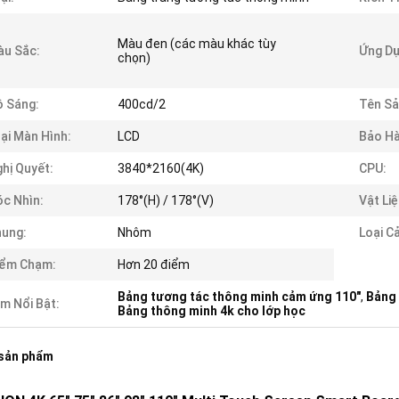
Màu đen (các màu khác tùy
u Sắc:
Ứng Dụ
chọn)
 Sáng:
400cd/2
Tên Sả
ại Màn Hình:
LCD
Bảo Hà
hị Quyết:
3840*2160(4K)
CPU:
c Nhìn:
178°(H) / 178°(V)
Vật Liệ
ung:
Nhôm
Loại C
iểm Chạm:
Hơn 20 điểm
Bảng tương tác thông minh cảm ứng 110"
,
Bảng 
m Nổi Bật:
Bảng thông minh 4k cho lớp học
 sản phẩm