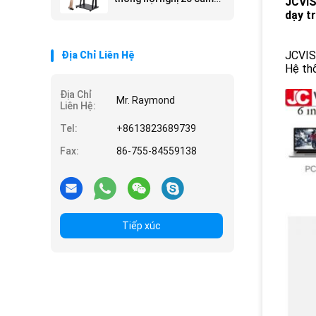
JCVIS
ứng
dạy t
JCVIS
Địa Chỉ Liên Hệ
Hệ thố
Địa Chỉ
Mr. Raymond
Liên Hệ:
Tel:
+8613823689739
Fax:
86-755-84559138
Tiếp xúc