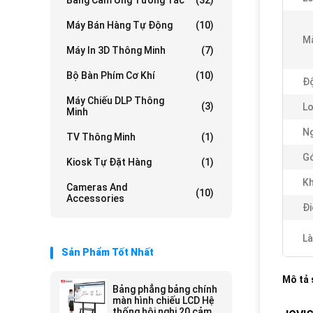
Bảng Cảm Ứng Tương Tác
(32)
Máy Bán Hàng Tự Động
(10)
Mà
Máy In 3D Thông Minh
(7)
Bộ Bàn Phím Cơ Khí
(10)
Độ
Máy Chiếu DLP Thông
(3)
Lo
Minh
Ng
TV Thông Minh
(1)
Gó
Kiosk Tự Đặt Hàng
(1)
Kh
Cameras And
(10)
Accessories
Đ
Là
Sản Phẩm Tốt Nhất
Mô tả
Bảng phẳng bảng chính
màn hình chiếu LCD Hệ
thống hội nghị 20 cảm