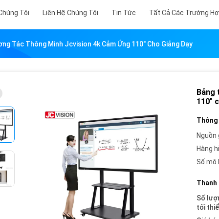
Chúng Tôi
Liên Hệ Chúng Tôi
Tin Tức
Tất Cả Các Trường H
ng Tác Thông Minh Jcvision 4k Cảm Ứng 110" Cho Giảng Dạy
Bảng 
110" 
Thông 
Nguồn 
Hàng h
Số mô 
Thanh 
Số lượ
tối thi