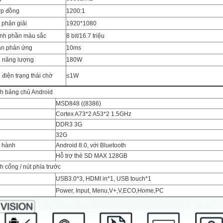
ợp đồng
1200:1
ộ phân giải
1920*1080
ành phần màu sắc
8 bit/16.7 triệu
an phản ứng
10ms
ụ năng lượng
180W
 điện trạng thái chờ
≤1W
h bảng chủ Android
MSD848 ((8386)
Cortex A73*2 A53*2 1.5GHz
DDR3 3G
32G
u hành
Android 8.0, với Bluetooth
Hỗ trợ thẻ SD MAX 128GB
h cổng / nút phía trước
USB3.0*3, HDMI in*1, USB touch*1
Power, Input, Menu,V+,V,ECO,Home,PC