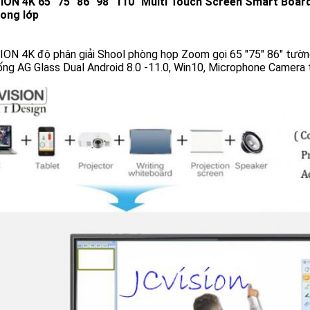
ION 4K 65" 75" 86" 98" 110" Multi Touch Screen Smart Boar
rong lớp
ION 4K độ phân giải Shool phòng họp Zoom gọi 65 "75" 86" tườ
ng AG Glass Dual Android 8.0 -11.0, Win10, Microphone Camera 