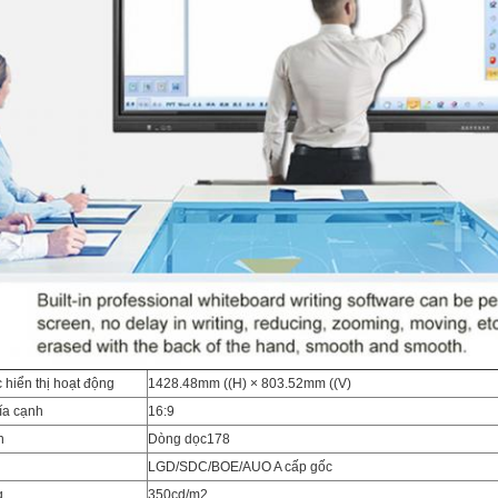
 hiển thị hoạt động
1428.48mm ((H) × 803.52mm ((V)
hía cạnh
16:9
n
Dòng dọc178
LGD/SDC/BOE/AUO A cấp gốc
g
350cd/m2