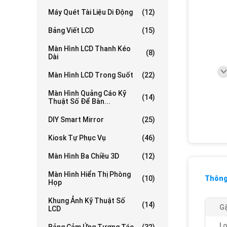
Máy Quét Tài Liệu Di Động
(12)
Bảng Viết LCD
(15)
Màn Hình LCD Thanh Kéo
(8)
Dài
Màn Hình LCD Trong Suốt
(22)
Màn Hình Quảng Cáo Kỹ
(14)
Thuật Số Để Bàn...
DIY Smart Mirror
(25)
Kiosk Tự Phục Vụ
(46)
Màn Hình Ba Chiều 3D
(12)
Màn Hình Hiển Thị Phòng
(10)
Thông 
Họp
Khung Ảnh Kỹ Thuật Số
(14)
Gậ
LCD
Lo