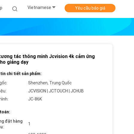
Vietnamese
ợp
Yêu cầu báo giá
tương tác thông minh Jcvision 4k cảm ứng
cho giảng dạy
tin chi tiết sản phẩm:
gốc:
Shenzhen, Trung Quốc
iệu:
JCVISION | JCTOUCH | JCHUB
hình:
JC-86K
toán:
ng đặt hàng
1
ểu: