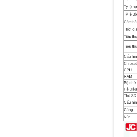
Tỷ lệ h
Tỷ lệ đ
Các th
Thời gi
Tiêu th
Tiêu thụ
Cấu hìn
Chipset
CPU
RAM
Bộ nhớ
Hệ điề
Thẻ SD
Cấu hìn
Cảng
Nút