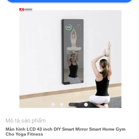
TIN
TỨC
TẤT
CẢ
CÁC
TRƯỜNG
HỢP
YÊU
CẦU
BÁO
Mô tả sản phẩm
GIÁ
Màn hình LCD 43 inch DIY Smart Mirror Smart Home Gym
Cho Yoga Fitness