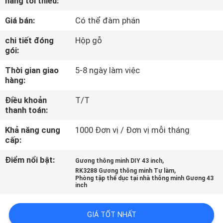
hàng tối thiểu:
NHÀ
Giá bán:
Có thể đàm phán
MÁY
chi tiết đóng
Hộp gỗ
gói:
KIỂM
Thời gian giao
5-8 ngày làm việc
SOÁT
hàng:
CHẤT
Điều khoản
T/T
LƯỢNG
thanh toán:
Khả năng cung
1000 Đơn vị / Đơn vị mỗi tháng
LIÊN
cấp:
HỆ
Điểm nổi bật:
,
Gương thông minh DIY 43 inch
,
CHÚNG
RK3288 Gương thông minh Tự làm
Phòng tập thể dục tại nhà thông minh Gương 43
inch
TÔI
GIÁ TỐT NHẤT