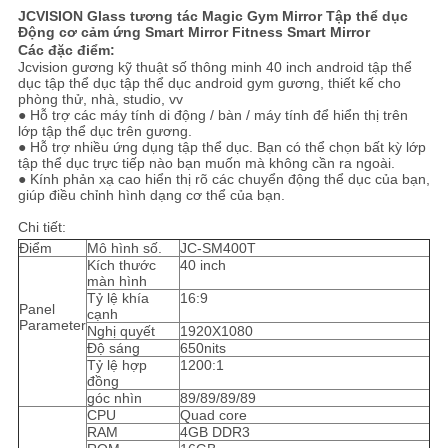
SƠ
JCVISION Glass tương tác Magic Gym Mirror Tập thể dục
Động cơ cảm ứng Smart Mirror Fitness Smart Mirror
ĐỒ
Các đặc điểm:
Jcvision gương kỹ thuật số thông minh 40 inch android tập thể
TRANG
dục tập thể dục tập thể dục android gym gương, thiết kế cho
phòng thử, nhà, studio, vv
WEB
● Hỗ trợ các máy tính di động / bàn / máy tính để hiển thị trên
lớp tập thể dục trên gương.
● Hỗ trợ nhiều ứng dụng tập thể dục. Bạn có thể chọn bất kỳ lớp
tập thể dục trực tiếp nào bạn muốn mà không cần ra ngoài.
CHÍNH
● Kính phản xạ cao hiển thị rõ các chuyển động thể dục của bạn,
giúp điều chỉnh hình dạng cơ thể của bạn.
SÁCH
Chi tiết:
BẢO
Điểm
Mô hình số.
JC-SM400T
Kích thước
40 inch
MẬT
màn hình
Tỷ lệ khía
16:9
Panel
cạnh
Parameter
Nghị quyết
1920X1080
Độ sáng
650nits
Tỷ lệ hợp
1200:1
đồng
góc nhìn
89/89/89/89
CPU
Quad core
RAM
4GB DDR3