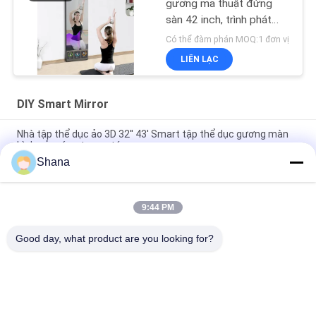
gương ma thuật đứng
sàn 42 inch, trình phát
trong nhà
Có thể đàm phán MOQ:1 đơn vị
LIÊN LẠC
DIY Smart Mirror
Nhà tập thể dục ảo 3D 32'' 43' Smart tập thể dục gương màn
hình cảm ứng tương tác
Shana
Đứng sàn DIY Smart Mirror màn hình cảm ứng Android Or Win
OS
9:44 PM
Màn hình quảng cáo LCD thông minh tập thể dục 43" 55" 65"
cho phòng tập
Good day, what product are you looking for?
Danh mục phổ biến
Tất cả
các
Màn Hình Biển Số 
Màn Hình Hiển Thị 