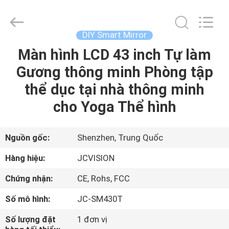
2021
-
2026
Shenzhen
Junction
DIY Smart Mirror
Interactive
Technology
Co.,
Màn hình LCD 43 inch Tự làm
NHÀ
Ltd..
All
Gương thông minh Phòng tập
Rights
Reserved.
SẢN
thể dục tại nhà thông minh
PHẨM
cho Yoga Thể hình
VỀ
Nguồn gốc:
Shenzhen, Trung Quốc
CHÚNG
Hàng hiệu:
JCVISION
TÔI
Chứng nhận:
CE, Rohs, FCC
Số mô hình:
JC-SM430T
THAM
QUAN
Số lượng đặt
1 đơn vị