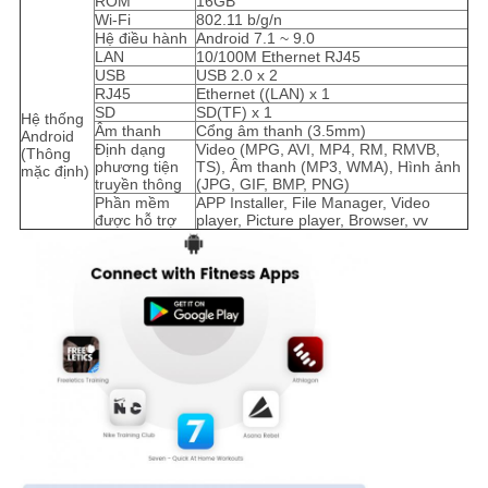
ROM
16GB
Wi-Fi
802.11 b/g/n
Hệ điều hành
Android 7.1 ~ 9.0
LAN
10/100M Ethernet RJ45
USB
USB 2.0 x 2
RJ45
Ethernet ((LAN) x 1
SD
SD(TF) x 1
Hệ thống
Âm thanh
Cổng âm thanh (3.5mm)
Android
Định dạng
Video (MPG, AVI, MP4, RM, RMVB,
(Thông
phương tiện
TS), Âm thanh (MP3, WMA), Hình ảnh
mặc định)
truyền thông
(JPG, GIF, BMP, PNG)
Phần mềm
APP Installer, File Manager, Video
được hỗ trợ
player, Picture player, Browser, vv