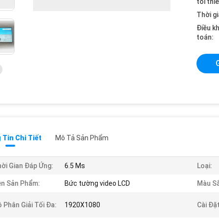
tối thi
Thời gi
Điều k
toán:
Tin Chi Tiết
Mô Tả Sản Phẩm
ời Gian Đáp Ứng:
6.5 Ms
Loại:
n Sản Phẩm:
Bức tường video LCD
Màu Sắ
 Phân Giải Tối Đa:
1920X1080
Cài Đặt