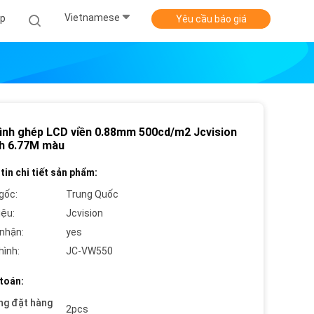
Vietnamese
ợp
Yêu cầu báo giá
ình ghép LCD viền 0.88mm 500cd/m2 Jcvision
ch 6.77M màu
tin chi tiết sản phẩm:
gốc:
Trung Quốc
iệu:
Jcvision
nhận:
yes
hình:
JC-VW550
toán:
ng đặt hàng
2pcs