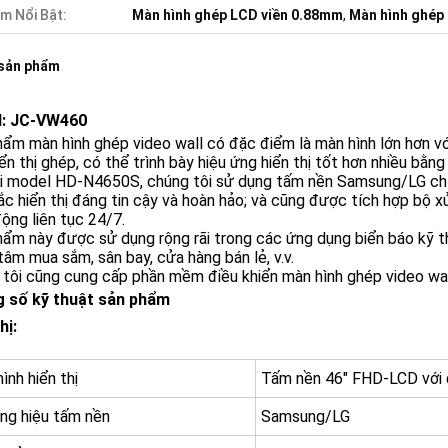
m Nổi Bật:
Màn hình ghép LCD viền 0.88mm
,
Màn hình ghép
 sản phẩm
: JC-VW460
ẩm màn hình ghép video wall có đặc điểm là màn hình lớn hơn với 
ển thị ghép, có thể trình bày hiệu ứng hiển thị tốt hơn nhiều bằng
ới model HD-N4650S, chúng tôi sử dụng tấm nền Samsung/LG chí
c hiển thị đáng tin cậy và hoàn hảo; và cũng được tích hợp bộ x
ộng liên tục 24/7.
ẩm này được sử dụng rộng rãi trong các ứng dụng biển báo kỹ th
tâm mua sắm, sân bay, cửa hàng bán lẻ, v.v.
tôi cũng cung cấp phần mềm điều khiển màn hình ghép video wal
 số kỹ thuật sản phẩm
hị:
ình hiển thị
Tấm nền 46" FHD-LCD với
ng hiệu tấm nền
Samsung/LG