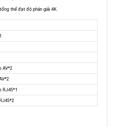
tổng thể đạt độ phân giải 4K.
1
1
o AV*2
 AV*2
o RJ45*1
 RJ45*2