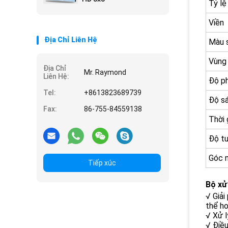
Tỷ lệ
Viền
Địa Chỉ Liên Hệ
Màu 
Vùng 
Địa Chỉ
Mr. Raymond
Liên Hệ:
Độ ph
Tel:
+8613823689739
Độ s
Fax:
86-755-84559138
Thời 
Độ t
Góc n
Tiếp xúc
Bộ xử 
√ Giải
thể ho
√ Xử l
√ Điều