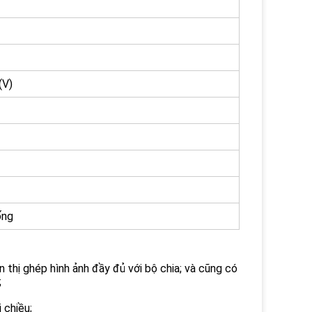
(V)
ống
ển thị ghép hình ảnh đầy đủ với bộ chia; và cũng có
;
 chiều;