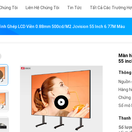
Chúng Tôi
Liên Hệ Chúng Tôi
Tin Tức
Tất Cả Các Trường H
ình Ghép LCD Viền 0.88mm 500cd/m2 Jcvision 55 Inch 6.77M Màu
Màn h
55 in
Thông 
Nguồn 
Hàng h
Chứng 
Số mô 
Thanh 
Số lượ