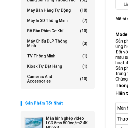
Bảng Cảm Ứng Tương Tác
(32)
Là
Máy Bán Hàng Tự Động
(10)
Mô tả
Máy In 3D Thông Minh
(7)
Bộ Bàn Phím Cơ Khí
(10)
Model
Sản ph
Máy Chiếu DLP Thông
(3)
Minh
ứng hi
Đối v
TV Thông Minh
(1)
màu sắ
hoạt đ
Kiosk Tự Đặt Hàng
(1)
Sản ph
trung 
Cameras And
Chúng 
(10)
Accessories
Thông
Hiển t
Sản Phẩm Tốt Nhất
Màn h
Màn hình ghép video
Thươ
LCD 5ms 500cd/m2 4K
HD 3x3