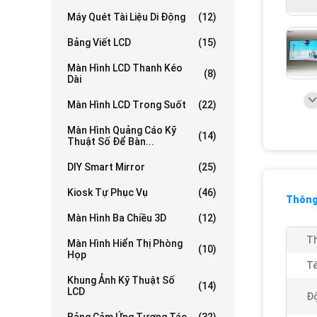
Máy Quét Tài Liệu Di Động
(12)
Bảng Viết LCD
(15)
Màn Hình LCD Thanh Kéo
(8)
Dài
Màn Hình LCD Trong Suốt
(22)
Màn Hình Quảng Cáo Kỹ
(14)
Thuật Số Để Bàn...
DIY Smart Mirror
(25)
Kiosk Tự Phục Vụ
(46)
Thông 
Màn Hình Ba Chiều 3D
(12)
Th
Màn Hình Hiển Thị Phòng
(10)
Họp
Tê
Khung Ảnh Kỹ Thuật Số
(14)
LCD
Độ