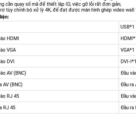
g cần quay số mã để thiết lập ID, việc gỡ lỗi rất đơn giản;
rợ tùy chỉnh bộ xử lý 4K, để đạt được màn hình ghép video wall 
iện:
USB*1
vào HDMI
HDMI*
vào VGA
VGA*1
vào DVI
DVI-I*
vào AV (BNC)
Đầu và
a AV (BNC)
Đầu ra
vào RJ 45
Đầu và
a RJ 45
Đầu ra