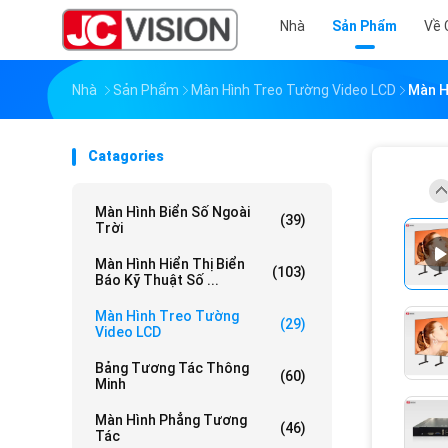
Nhà
Sản Phẩm
Về 
Nhà
Sản Phẩm
Màn Hình Treo Tường Video LCD
Màn H
Catagories
Màn Hình Biển Số Ngoài
(39)
Trời
Màn Hình Hiển Thị Biển
(103)
Báo Kỹ Thuật Số ...
Màn Hình Treo Tường
(29)
Video LCD
Bảng Tương Tác Thông
(60)
Minh
Màn Hình Phẳng Tương
(46)
Tác