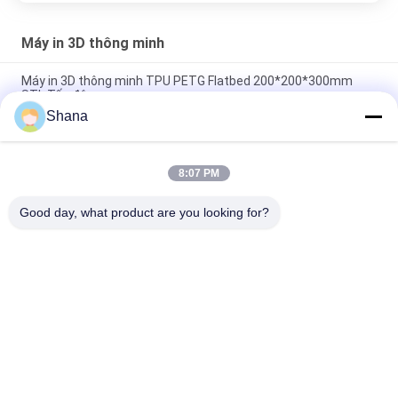
Máy in 3D thông minh
Máy in 3D thông minh TPU PETG Flatbed 200*200*300mm
STL Tốc độ cao
Shana
Đĩa FDM 0.8mm Đầu phun Máy in 3D Thông minh Đồ chơi Tự
làm JCVISION 100W
8:07 PM
Máy in 3D thông minh ma sát thấp AC110V FDM Máy in 3D
công nghiệp
Good day, what product are you looking for?
Danh mục phổ biến
Tất cả
các
Màn Hình Biển Số 
Màn Hình Hiển Thị 
Ngoài Trời
Biển Báo Kỹ Thuật 
Số Trong Nhà
Màn Hình Treo 
Bảng Tương Tác 
Tường Video LCD
Thông Minh