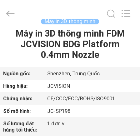
2021
-
2026
Shenzhen
Junction
Máy in 3D thông minh
Interactive
Technology
Co.,
Máy in 3D thông minh FDM
NHÀ
Ltd..
All
JCVISION BDG Platform
Rights
Reserved.
SẢN
0.4mm Nozzle
PHẨM
Nguồn gốc:
Shenzhen, Trung Quốc
VỀ
Hàng hiệu:
JCVISION
CHÚNG
Chứng nhận:
CE/CCC/FCC/ROHS/ISO9001
TÔI
Số mô hình:
JC-SP198
THAM
Số lượng đặt
1 đơn vị
hàng tối thiểu:
QUAN