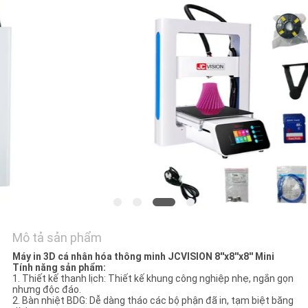
TIN
TỨC
TẤT
CẢ
CÁC
TRƯỜNG
HỢP
YÊU
CẦU
Mô tả sản phẩm
BÁO
Máy in 3D cá nhân hóa thông minh JCVISION 8''x8''x8'' Mini
Tính năng sản phẩm:
GIÁ
1. Thiết kế thanh lịch: Thiết kế khung công nghiệp nhẹ, ngắn gọn
nhưng độc đáo.
2. Bàn nhiệt BDG: Dễ dàng tháo các bộ phận đã in, tạm biệt băng