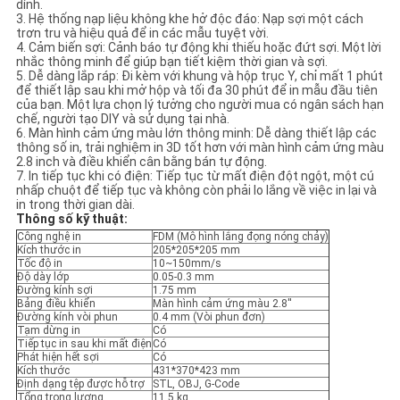
dính.
SƠ
3. Hệ thống nạp liệu không khe hở độc đáo: Nạp sợi một cách
trơn tru và hiệu quả để in các mẫu tuyệt vời.
ĐỒ
4. Cảm biến sợi: Cảnh báo tự động khi thiếu hoặc đứt sợi. Một lời
nhắc thông minh để giúp bạn tiết kiệm thời gian và sợi.
TRANG
5. Dễ dàng lắp ráp: Đi kèm với khung và hộp trục Y, chỉ mất 1 phút
để thiết lập sau khi mở hộp và tối đa 30 phút để in mẫu đầu tiên
WEB
của bạn. Một lựa chọn lý tưởng cho người mua có ngân sách hạn
chế, người tạo DIY và sử dụng tại nhà.
6. Màn hình cảm ứng màu lớn thông minh: Dễ dàng thiết lập các
thông số in, trải nghiệm in 3D tốt hơn với màn hình cảm ứng màu
CHÍNH
2.8 inch và điều khiển cân bằng bán tự động.
7. In tiếp tục khi có điện: Tiếp tục từ mất điện đột ngột, một cú
SÁCH
nhấp chuột để tiếp tục và không còn phải lo lắng về việc in lại và
in trong thời gian dài.
BẢO
Thông số kỹ thuật:
Công nghệ in
FDM (Mô hình lắng đọng nóng chảy)
MẬT
Kích thước in
205*205*205 mm
Tốc độ in
10~150mm/s
Độ dày lớp
0.05-0.3 mm
Đường kính sợi
1.75 mm
Bảng điều khiển
Màn hình cảm ứng màu 2.8''
Đường kính vòi phun
0.4 mm (Vòi phun đơn)
Tạm dừng in
Có
Tiếp tục in sau khi mất điện
Có
Phát hiện hết sợi
Có
Kích thước
431*370*423 mm
Định dạng tệp được hỗ trợ
STL, OBJ, G-Code
Tổng trọng lượng
11.5 kg