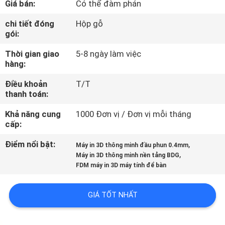
Giá bán:
Có thể đàm phán
NHÀ
MÁY
chi tiết đóng
Hộp gỗ
gói:
Thời gian giao
5-8 ngày làm việc
KIỂM
hàng:
SOÁT
Điều khoản
T/T
CHẤT
thanh toán:
LƯỢNG
Khả năng cung
1000 Đơn vị / Đơn vị mỗi tháng
cấp:
LIÊN
Điểm nổi bật:
,
Máy in 3D thông minh đầu phun 0.4mm
,
HỆ
Máy in 3D thông minh nền tảng BDG
FDM máy in 3D máy tính để bàn
CHÚNG
TÔI
GIÁ TỐT NHẤT