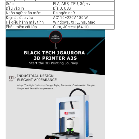
Sợi in
PLA, ABS, TPU, Gỗ, v.v.
Đầu vào in
Đĩa U, USB
Ngôn ngữ phần mềm
Đa ngôn ngữ
Điện áp đầu vào
AC110~220V 180 W
Hệ điều hành máy tính
Windows, XP, Lunis, Mac
Phần mềm cắt lớp
Cura, JGcreat (64 bit)