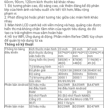
SƠ
60cm, 90cm, 120cm kích thước kệ khác nhau.
1. Độ tương phản cao, độ sáng cao, cải thiện đáng kể độ phân
lớp của hình ảnh và hiệu suất chi tiết tốt hơn; Màu rộng
ĐỒ
phạm vi.
2. Phát đồng bộ hoặc phát tương tác giữa các màn hình khác
TRANG
nhau
3. Màn hình LCD cạnh kệ với viền mỏng và hẹp, quảng cáo được
WEB
hiển thị mà không chặn tầm nhìn của người tiêu dùng, do đó
tạo ra trải nghiệm mua sắm hoàn hảo
4. Hỗ trợ WIFI, Ứng dụng di động. Phần mềm Refee CMS tùy chọn
để quản lý nội dung từ xa.
CHÍNH
Thông số kỹ thuật
Thông tin bảng
Kích thước màn hình
23 inch
35 inch
47 inch
SÁCH
điều khiển
Kích thước đường
597*60*16
891*60*15
1209*62*14
viền hiển thị
mm
mm
mm
BẢO
Vùng hiển thị (mm)
585(W) ×
878(W)
1196(W) ×
48(H)
×48(H)
49 (H)
MẬT
Tỷ lệ khung hình
<3:1
Độ phân giải
1920X158
2880X158
3840X160
Độ sáng
400nits
500nits
500nits
Tỷ lệ tương phản
3000:1
3000:1
1000:1
Góc nhìn
89/89/89/89
Phiên bản Android
Số hiệu mẫu
BA23WR
BA35WR
BA47WR
Hệ điều hành
Hệ điều hành Android
RAM
1G
2G
2G
Bộ nhớ Flash
8G (Bộ nhớ Flash NAND)
Cổng I/O
Khe cắm thẻ Micro USB/TF
Wi-Fi
802.11b/g/n
Phiên bản màn
Số hiệu mẫu
BD23WR
BD35WR
BD47WR