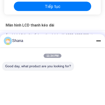
Tiếp tục
Màn hình LCD thanh kéo dài
Áp phích kỹ thuật số dạng thanh kéo dài 1920x1080 800nits
2.75W cho trung tâm thương mại
Shana
Màn hình LCD 24 inch 500nits Stretched Bar 1920x540 pixel
11:34 PM
JCVISION 42 inch kéo dài thanh màn hình LCD cửa tủ lạnh màn
hình quảng cáo kỹ thuật số
Good day, what product are you looking for?
Danh mục phổ biến
Tất cả
các
Màn Hình Biển Số 
Màn Hình Hiển Thị 
Ngoài Trời
Biển Báo Kỹ Thuật 
Số Trong Nhà
Màn Hình Treo 
Bảng Tương Tác 