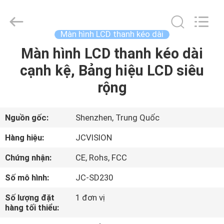
2021
-
2026
Shenzhen
Junction
Màn hình LCD thanh kéo dài
Interactive
Technology
Co.,
Màn hình LCD thanh kéo dài
NHÀ
Ltd..
All
cạnh kệ, Bảng hiệu LCD siêu
Rights
Reserved.
SẢN
rộng
PHẨM
Nguồn gốc:
Shenzhen, Trung Quốc
VỀ
Hàng hiệu:
JCVISION
CHÚNG
Chứng nhận:
CE, Rohs, FCC
TÔI
Số mô hình:
JC-SD230
THAM
Số lượng đặt
1 đơn vị
hàng tối thiểu:
QUAN