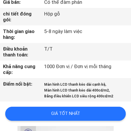
Giá bán:
Có thể đàm phán
NHÀ
MÁY
chi tiết đóng
Hộp gỗ
gói:
Thời gian giao
5-8 ngày làm việc
KIỂM
hàng:
SOÁT
Điều khoản
T/T
CHẤT
thanh toán:
LƯỢNG
Khả năng cung
1000 Đơn vị / Đơn vị mỗi tháng
cấp:
LIÊN
Điểm nổi bật:
,
Màn hình LCD thanh kéo dài cạnh kệ
,
HỆ
Màn hình LCD thanh kéo dài 400cd/m2
Bảng điều khiển LCD siêu rộng 400cd/m2
CHÚNG
TÔI
GIÁ TỐT NHẤT