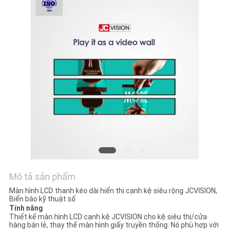
TIN
TỨC
TẤT
CẢ
CÁC
TRƯỜNG
HỢP
YÊU
CẦU
Mô tả sản phẩm
BÁO
Màn hình LCD thanh kéo dài hiển thị cạnh kệ siêu rộng JCVISION,
Biển báo kỹ thuật số
GIÁ
Tính năng
Thiết kế màn hình LCD cạnh kệ JCVISION cho kệ siêu thị/cửa
hàng bán lẻ, thay thế màn hình giấy truyền thống. Nó phù hợp với