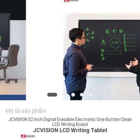
TIN
TỨC
TẤT
CẢ
CÁC
TRƯỜNG
HỢP
YÊU
CẦU
Mô tả sản phẩm
BÁO
JCVISION 52 Inch Digital Erasable Electronic One Button Clean
GIÁ
LCD Writing Board
JCVISION LCD Writing Tablet