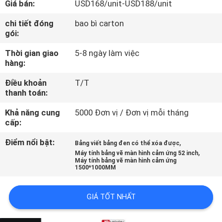
Giá bán:
USD168/unit-USD188/unit
NHÀ
MÁY
chi tiết đóng
bao bì carton
gói:
Thời gian giao
5-8 ngày làm việc
KIỂM
hàng:
SOÁT
Điều khoản
T/T
CHẤT
thanh toán:
LƯỢNG
Khả năng cung
5000 Đơn vị / Đơn vị mỗi tháng
cấp:
LIÊN
Điểm nổi bật:
,
Bảng viết bảng đen có thể xóa được
,
HỆ
Máy tính bảng vẽ màn hình cảm ứng 52 inch
Máy tính bảng vẽ màn hình cảm ứng
1500*1000MM
CHÚNG
TÔI
GIÁ TỐT NHẤT