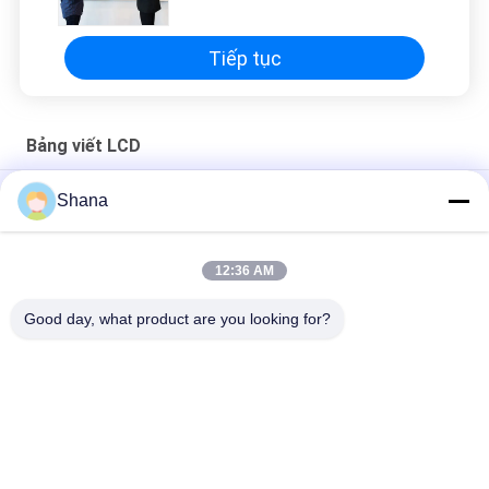
Tiếp tục
Bảng viết LCD
JCVISION Electronic LCD Writing Board 8.5 inch Tablet Doodle
Shana
Board 14.5cm*22cm
Bảng viết điện tử 10 inch, Đồ chơi học tập Bảng vẽ cho trẻ em
12:36 AM
Đồ cầm tay trẻ em bảng viết LCD bảng graffiti điện tử 10Inch
Good day, what product are you looking for?
Danh mục phổ biến
Tất cả
các
Màn Hình Biển Số 
Màn Hình Hiển Thị 
Ngoài Trời
Biển Báo Kỹ Thuật 
Số Trong Nhà