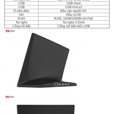
SƠ
USB
USB slave
USB
USB host x2
ĐỒ
Ổ cắm điện
Đầu vào nguồn DC
HD
Đầu ra HD
RJ45
RJ45, 100M/1000M với PoE
TRANG
Tai nghe
Tai nghe 3.5mm
Cổng nối tiếp
Cổng nối tiếp kiểu USB
WEB
CHÍNH
SÁCH
BẢO
MẬT