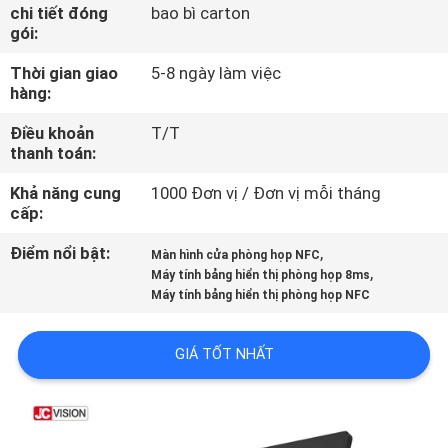
NHÀ
chi tiết đóng
bao bì carton
gói:
MÁY
Thời gian giao
5-8 ngày làm việc
hàng:
KIỂM
Điều khoản
T/T
SOÁT
thanh toán:
CHẤT
Khả năng cung
1000 Đơn vị / Đơn vị mỗi tháng
LƯỢNG
cấp:
Điểm nổi bật:
,
Màn hình cửa phòng họp NFC
,
LIÊN
Máy tính bảng hiển thị phòng họp 8ms
Máy tính bảng hiển thị phòng họp NFC
HỆ
CHÚNG
GIÁ TỐT NHẤT
TÔI