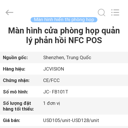
2021
-
2026
Shenzhen
Junction
Màn hình hiển thị phòng họp
Interactive
Technology
Co.,
Màn hình cửa phòng họp quản
NHÀ
Ltd..
All
lý phản hồi NFC POS
Rights
Reserved.
SẢN
PHẨM
Nguồn gốc:
Shenzhen, Trung Quốc
Hàng hiệu:
JCVISION
VỀ
Chứng nhận:
CE/FCC
CHÚNG
Số mô hình:
JC- FB101T
TÔI
Số lượng đặt
1 đơn vị
hàng tối thiểu:
THAM
Giá bán:
USD105/unit-USD128/unit
QUAN