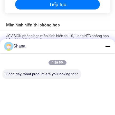
Tiếp tục
Màn hình hiển thị phòng họp
JCVISION phòng họp màn hình hiển thị 10,1 inch NFC phòng họp
bảng hiệu kỹ thuật số
Shana
Màn hình cảm ứng RJ45 Room Scheduling, Màn hình IPS
Conference Room Display 10 Inch
4:39 PM
Ánh sáng LED Diện tích phòng họp, NFC Poe Diện tích lịch trình
phòng họp
Good day, what product are you looking for?
Danh mục phổ biến
Tất cả
các
Màn Hình Biển Số 
Màn Hình Hiển Thị 
Ngoài Trời
Biển Báo Kỹ Thuật 
Số Trong Nhà
Màn Hình Treo 
Bảng Tương Tác 