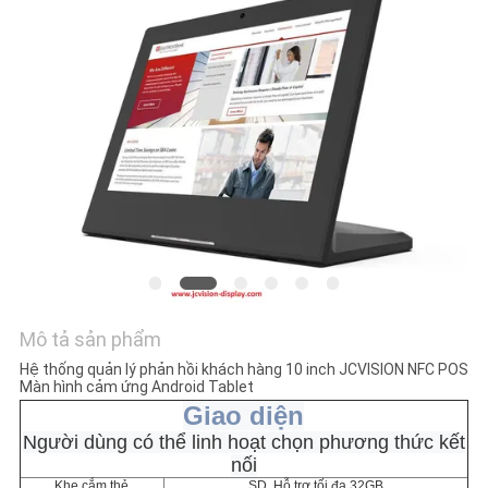
TIN
TỨC
TẤT
CẢ
CÁC
TRƯỜNG
HỢP
YÊU
Mô tả sản phẩm
CẦU
Hệ thống quản lý phản hồi khách hàng 10 inch JCVISION NFC POS
Màn hình cảm ứng Android Tablet
BÁO
Giao diện
GIÁ
Người dùng có thể linh hoạt chọn phương thức kết
nối
Khe cắm thẻ
SD, Hỗ trợ tối đa 32GB