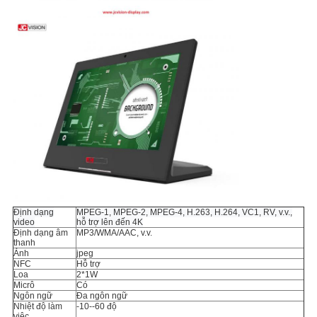
Định dạng
MPEG-1, MPEG-2, MPEG-4, H.263, H.264, VC1, RV, v.v.,
video
hỗ trợ lên đến 4K
Định dạng âm
MP3/WMA/AAC, v.v.
thanh
Ảnh
jpeg
NFC
Hỗ trợ
Loa
2*1W
Micrô
Có
Ngôn ngữ
Đa ngôn ngữ
Nhiệt độ làm
-10--60 độ
việc