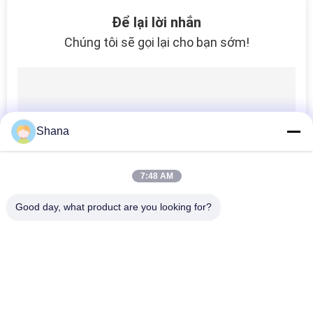
NHÀ
Để lại lời nhắn
MÁY
Chúng tôi sẽ gọi lại cho bạn sớm!
KIỂM
SOÁT
CHẤT
Shana
LƯỢNG
7:48 AM
LIÊN
Good day, what product are you looking for?
HỆ
Danh mục phổ biến
Tất cả
CHÚNG
các
TÔI
Màn Hình Biển Số 
Màn Hình Hiển Thị 
Ngoài Trời
Biển Báo Kỹ Thuật 
Số Trong Nhà