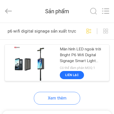
2021
-
2026
Sản phẩm
Shenzhen
Junction
Interactive
Technology
Co.,
NHÀ
Ltd..
p6 wifi digital signage sản xuất trực tuyến
All
Rights
Reserved.
SẢN
Màn hình LED ngoài trời
PHẨM
Bright P6 Wifi Digital
Signage Smart Light
VỀ
Pole
Có thể đàm phán MOQ:1
CHÚNG
LIÊN LẠC
TÔI
Xem thêm
THAM
QUAN