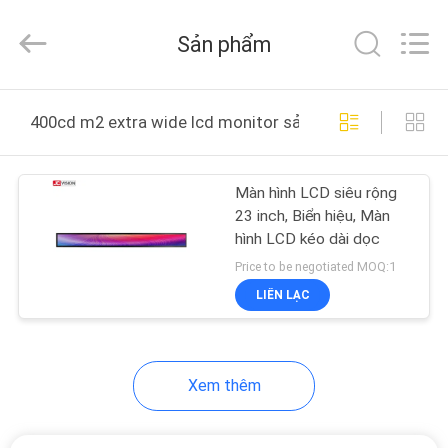
2021
-
2026
Sản phẩm
Shenzhen
Junction
Interactive
Technology
Co.,
NHÀ
Ltd..
400cd m2 extra wide lcd monitor sản xuất trực tuyến
All
Rights
Reserved.
SẢN
Màn hình LCD siêu rộng
PHẨM
23 inch, Biển hiệu, Màn
hình LCD kéo dài dọc
VỀ
Price to be negotiated MOQ:1
CHÚNG
LIÊN LẠC
TÔI
Xem thêm
THAM
QUAN