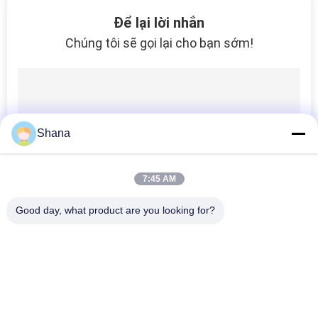
NHÀ
Để lại lời nhắn
MÁY
Chúng tôi sẽ gọi lại cho bạn sớm!
KIỂM
SOÁT
CHẤT
Shana
LƯỢNG
7:45 AM
LIÊN
Good day, what product are you looking for?
HỆ
Danh mục phổ biến
Tất cả
CHÚNG
các
TÔI
Màn Hình Biển Số 
Màn Hình Hiển Thị 
Ngoài Trời
Biển Báo Kỹ Thuật 
Số Trong Nhà