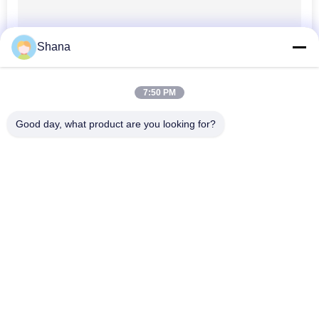
TIN
TỨC
Shana
TẤT
CẢ
7:50 PM
CÁC
Good day, what product are you looking for?
TRƯỜNG
Danh mục phổ biến
Tất cả
HỢP
các
Màn Hình Biển Số 
Màn Hình Hiển Thị 
Ngoài Trời
Biển Báo Kỹ Thuật 
YÊU
Số Trong Nhà
CẦU
Màn Hình Treo 
Bảng Tương Tác 
Tường Video LCD
Thông Minh
BÁO
Màn Hình Phẳng 
Máy Quét Tài Liệu Di 
GIÁ
Tương Tác
Động