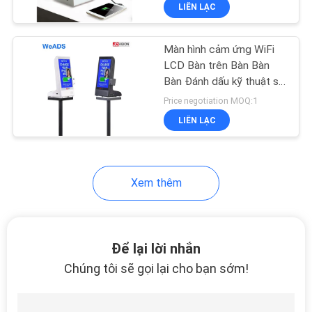
LIÊN LẠC
NHÀ
MÁY
Màn hình cảm ứng WiFi
LCD Bàn trên Bàn Bàn
KIỂM
Bàn Đánh dấu kỹ thuật số
Với Khám đo nhiệt độ
SOÁT
Price negotiation MOQ:1
LIÊN LẠC
CHẤT
LƯỢNG
Xem thêm
LIÊN
HỆ
CHÚNG
Để lại lời nhắn
TÔI
Chúng tôi sẽ gọi lại cho bạn sớm!