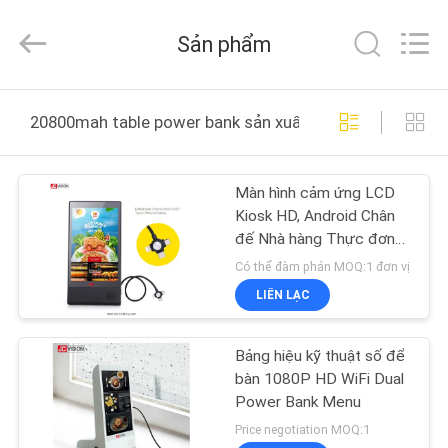
2021
-
2026
Sản phẩm
Shenzhen
Junction
Interactive
Technology
Co.,
NHÀ
Ltd..
20800mah table power bank sản xuất trực tuyến
All
Rights
Reserved.
SẢN
Màn hình cảm ứng LCD
PHẨM
Kiosk HD, Android Chân
đế Nhà hàng Thực đơn
VỀ
Bàn Sạc dự phòng 8 inch
Có thể đàm phán MOQ:1 đơn vị
CHÚNG
LIÊN LẠC
TÔI
Bảng hiệu kỹ thuật số để
bàn 1080P HD WiFi Dual
THAM
Power Bank Menu
QUAN
Price negotiation MOQ:1