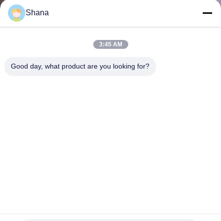
NHÀ
Shana
MÁY
3:45 AM
KIỂM
Good day, what product are you looking for?
SOÁT
CHẤT
LƯỢNG
LIÊN
HỆ
CHÚNG
TÔI
Màn hình ghép video LCD màu 6.77M 500cd/m2 LCM
Jcvision 55 inch viền 0.88mm
Màn hình treo tường video LCD
2021-12-16