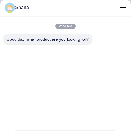
NHÀ
Shana
MÁY
2:24 PM
KIỂM
Good day, what product are you looking for?
SOÁT
CHẤT
LƯỢNG
LIÊN
HỆ
CHÚNG
TÔI
Màn hình tường thương mại LED, điều khiển từ xa hồng
ngoại tường video Bezel hẹp
Màn hình treo tường video LCD
2025-11-20